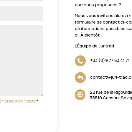
que nous proposons ?
Nous vous invitons alors à n
formulaire de contact ci-con
d’informations possibles sur
ci. À bientôt !
L’Équipe de Juritrad
+33 (0)9 77 83 41 71

contact@juri-trad.

22 rue de la Rigourdi

35510 Cesson-Sévi
énérales de Vente
*