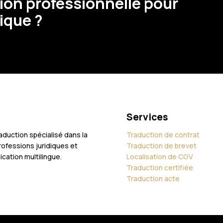
ion professionnelle pour
ique ?
Services
duction spécialisé dans la
Traduction de contrat
ofessions juridiques et
Traduction de brevet
cation multilingue.
Localisation de CGV
Traduction certifiée
Traduction acte