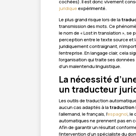
cochées). Il est donc vivement conse
juridique
expérimenté.
Le plus grand risque lors de la
tradu
transmission des mots. Ce phénomèn
le nom de « Lost in translation », se 
perception entre le texte source et
juridiquement contraignant, n’impor
l’entreprise. En langage clair, cela si
l’organisation qui traite ses données
d’un malentendu linguistique.
La nécessité d’un
un traducteur juri
Les outils de traduction automatique
aucun cas adaptés à la
traduction
l’allemand, le français, l’
espagnol
, le
automatiques ne prennent pas en com
Afin de garantir un résultat conforme
l’intervention d’un spécialiste du d