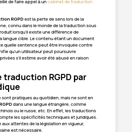
illé de faire appel à un
cabinet de traduction
ction RGPD
est la perte de sens lors de la
e, connu dans le monde de la traduction sous
produit lorsqu’il existe une différence de
 la langue cible. Le contenu étant un document
te quelle sentence peut être invoquée contre
gnifie qu’un utilisateur peut poursuivre
 privées s’il estime avoir été abusé en raison
e traduction RGPD par
dique
 sont pratiques au quotidien, mais ne sont en
 RGPD
dans une langue étrangère, comme
 chinois ou le russe, etc. En effet, les traductions
pte les spécificités techniques et juridiques.
 aux attentes de la législation en vigueur,
omaine est nécessaire.