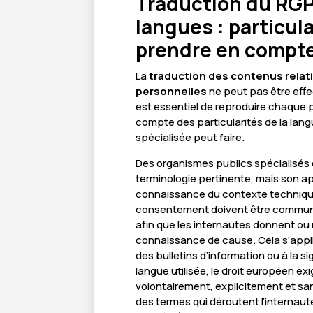
Traduction du RGP
langues : particul
prendre en compt
La
traduction des contenus relati
personnelles
ne peut pas être effe
est essentiel de reproduire chaque p
compte des particularités de la lang
spécialisée peut faire.
Des organismes publics spécialisés 
terminologie pertinente, mais son a
connaissance du contexte technique 
consentement doivent être communi
afin que les internautes donnent ou
connaissance de cause. Cela s’appliq
des bulletins d’information ou à la si
langue utilisée, le droit européen e
volontairement, explicitement et sa
des termes qui déroutent l’internau