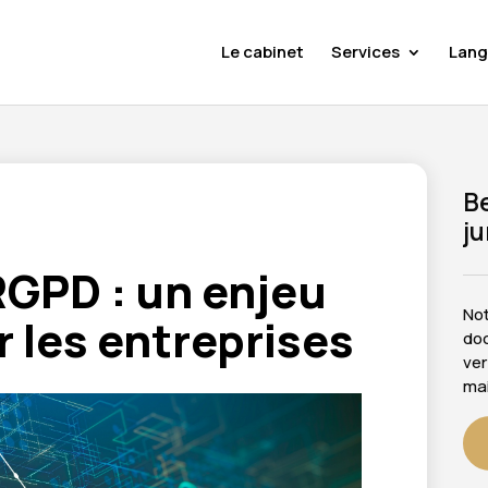
Le cabinet
Services
Lang
Be
ju
RGPD : un enjeu
Not
r les entreprises
doc
ver
mai