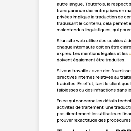
autre langue. Toutefois, le respect 
transparence des entreprises en mat
privées implique la traduction de ce
traduisant le contenu, cela permet é
malentendus linguistiques, qui pourr
Si un site web utilise des cookies à
chaque internaute doit en être cla
exprès. Les mentions légales et les
c
doivent également être traduites.
Si vous travaillez avec des fourniss
directives internes relatives au tra
traduites. En effet, tant le client q
faiblesses ou des infractions dans l
En ce qui concerne les détails techni
activités de traitement, une traduct
pas directement les utilisateurs fin
prouver l’exactitude des procédures